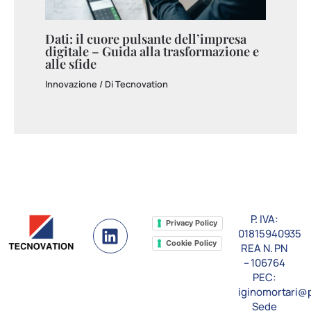
Dati: il cuore pulsante dell’impresa
digitale – Guida alla trasformazione e
alle sfide
Innovazione
/ Di
Tecnovation
P. IVA:
L
Privacy Policy
01815940935
i
Cookie Policy
REA N. PN
n
– 106764
k
PEC:
e
iginomortari@p
Sede