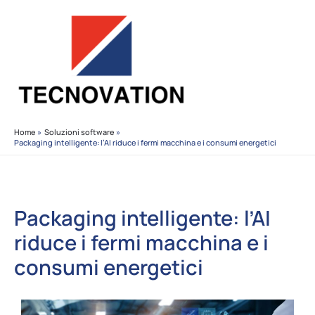
Vai
al
contenuto
Home
Soluzioni software
Packaging intelligente: l’AI riduce i fermi macchina e i consumi energetici
Packaging intelligente: l’AI
riduce i fermi macchina e i
consumi energetici