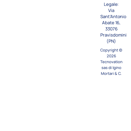
d
Legale:
i
Via
n
Sant’Antonio
Abate 16,
33076
Pravisdomini
(PN)
Copyright ©
2026
Tecnovation
sas di Igino
Mortari & C.