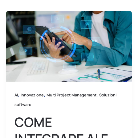
Come
integrare
AI
e
automazione
nel
Multi
Project
Management
,
,
,
AI
Innovazione
Multi Project Management
Soluzioni
software
COME