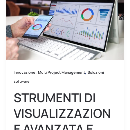
visualizzazione
avanzata
e
dashboard
interattivi
per
MPM
,
,
Innovazione
Multi Project Management
Soluzioni
software
STRUMENTI DI
VISUALIZZAZION
E AVANZATA E