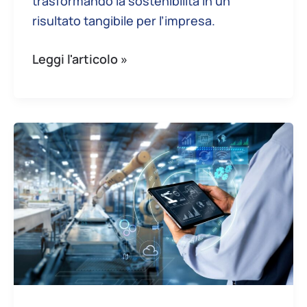
trasformando la sostenibilità in un
risultato tangibile per l’impresa.
Leggi l'articolo »
Packaging
intelligente:
l’AI
riduce
i
fermi
macchina
e
i