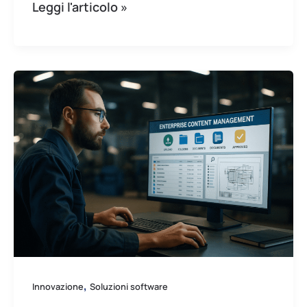
Leggi l'articolo »
Gestione
documentale
nelle
PMI
metalmeccaniche:
la
svolta
digitale
e
sostenibile
con
,
Innovazione
Soluzioni software
I-