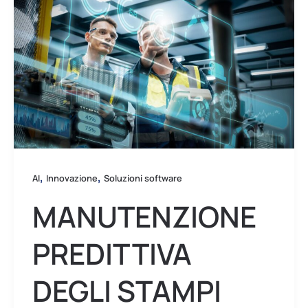
degli
stampi
con
AI:
opportunità
per
le
aziende
di
,
,
AI
Innovazione
Soluzioni software
stampaggio
MANUTENZIONE
PREDITTIVA
DEGLI STAMPI