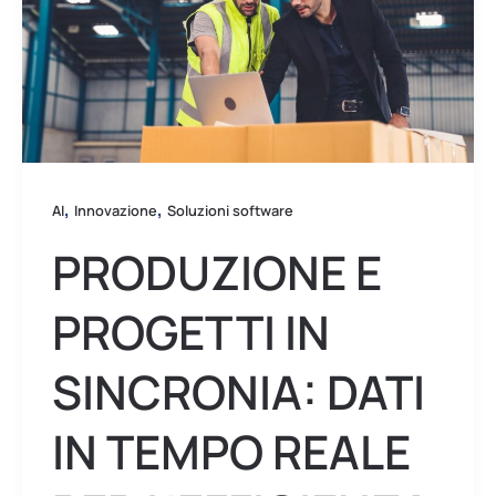
in
sincronia:
dati
in
tempo
reale
,
,
per
AI
Innovazione
Soluzioni software
l’efficienza
PRODUZIONE E
nel
packaging
PROGETTI IN
SINCRONIA: DATI
IN TEMPO REALE