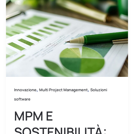
e
sostenibilità:
come
allineare
il
portfolio
progetti
alle
strategie
ESG
,
,
Innovazione
Multi Project Management
Soluzioni
software
MPM E
SOSTENIBILITÀ: