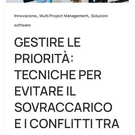
i
conflitti
,
,
Innovazione
Multi Project Management
Soluzioni
tra
software
progetti
GESTIRE LE
PRIORITÀ:
TECNICHE PER
EVITARE IL
SOVRACCARICO
E I CONFLITTI TRA