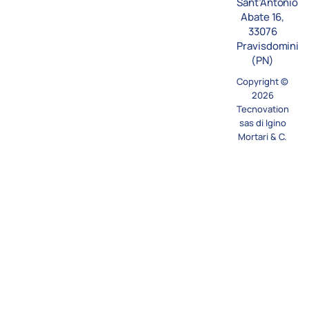
n
Sant’Antonio
Abate 16,
33076
Pravisdomini
(PN)
Copyright ©
2026
Tecnovation
sas di Igino
Mortari & C.