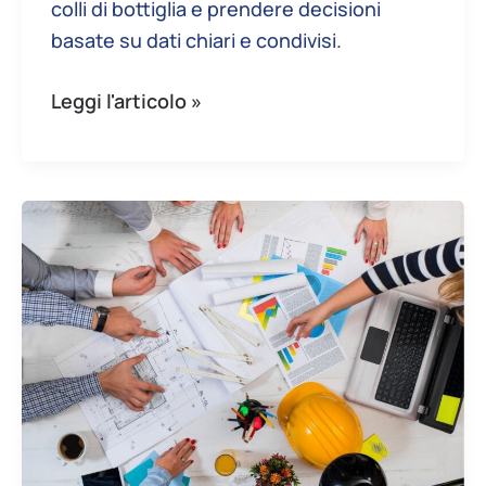
colli di bottiglia e prendere decisioni
basate su dati chiari e condivisi.
Leggi l'articolo »
Gestire
le
priorità:
tecniche
per
evitare
il
sovraccarico
e