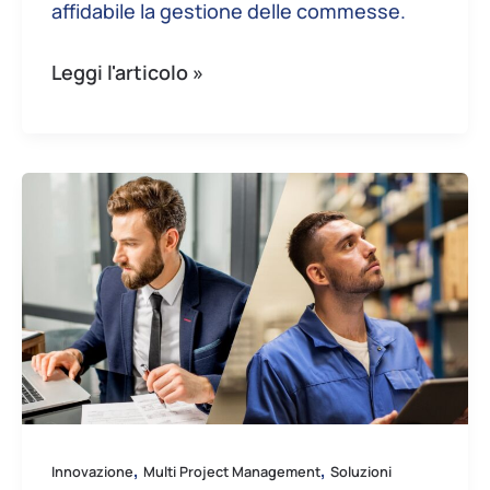
affidabile la gestione delle commesse.
Leggi l'articolo »
La
gestione
delle
risorse
nelle
aziende
con
team
ibridi
,
,
(in
Innovazione
Multi Project Management
Soluzioni