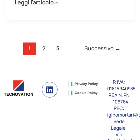
Leggi l'articolo »
1
2
3
Successivo
→
P. IVA:
L
Privacy Policy
01815940935
i
Cookie Policy
REA N. PN
n
– 106764
k
PEC:
e
iginomortari@p
Sede
d
Legale:
i
Via