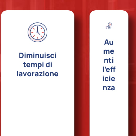
Au
me
Diminuisci
nti
tempi di
l’eff
lavorazione
icie
nza