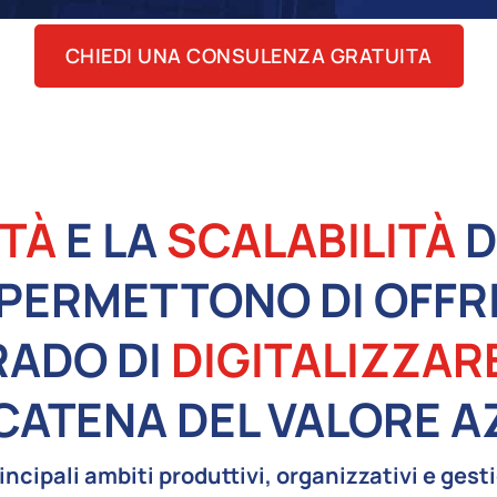
CHIEDI UNA CONSULENZA GRATUITA
TÀ
E LA
SCALABILITÀ
D
PERMETTONO DI OFFR
RADO DI
DIGITALIZZAR
 CATENA DEL VALORE A
incipali ambiti produttivi, organizzativi e ges