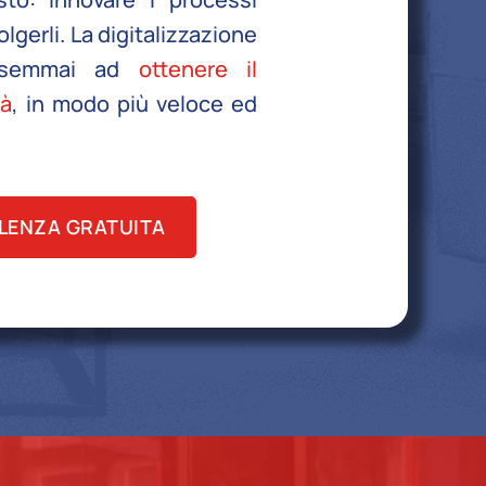
olgerli. La digitalizzazione
i semmai ad
ottenere il
tà
, in modo più veloce ed
LENZA GRATUITA