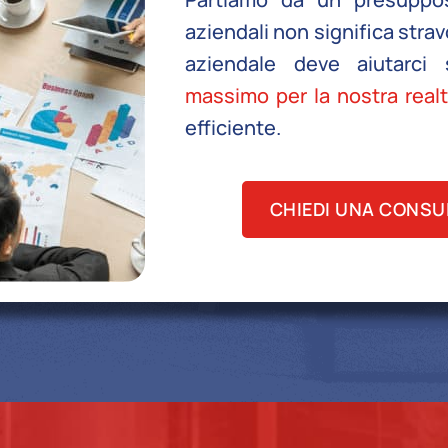
aziendali non significa strav
aziendale deve aiutarc
massimo per la nostra real
efficiente.
CHIEDI UNA CONSU