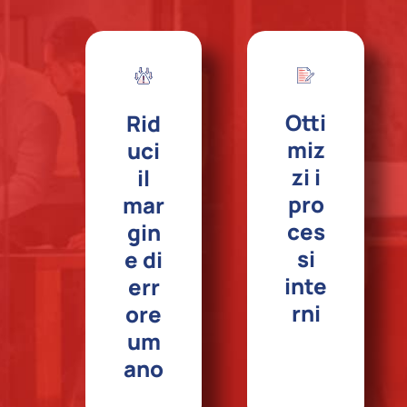
E
Otti
Rid
miz
uci
zi i
il
pro
mar
ces
gin
si
e di
inte
err
rni
ore
um
ano