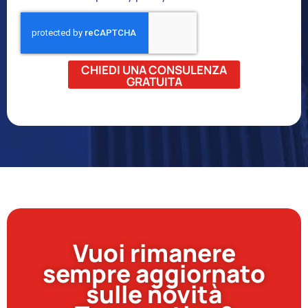
CHIEDI UNA CONSULENZA
GRATUITA
Vuoi rimanere
sempre aggiornato
sulle novità