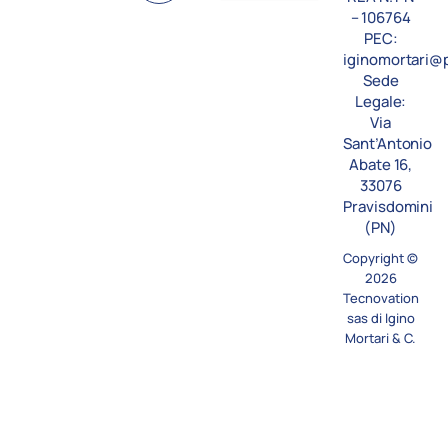
n
– 106764
k
PEC:
e
iginomortari@p
Sede
d
Legale:
i
Via
n
Sant’Antonio
Abate 16,
33076
Pravisdomini
(PN)
Copyright ©
2026
Tecnovation
sas di Igino
Mortari & C.