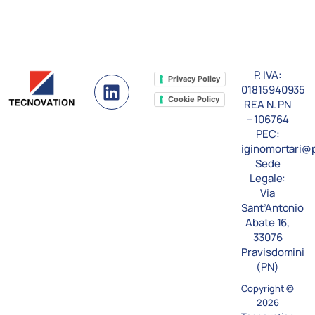
P. IVA:
L
Privacy Policy
01815940935
i
Cookie Policy
REA N. PN
n
– 106764
k
PEC:
e
iginomortari@p
Sede
d
Legale:
i
Via
n
Sant’Antonio
Abate 16,
33076
Pravisdomini
(PN)
Copyright ©
2026