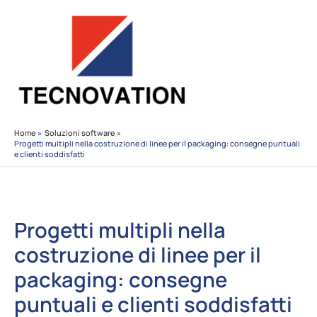
Vai
al
contenuto
Home
Soluzioni software
Progetti multipli nella costruzione di linee per il packaging: consegne puntuali
e clienti soddisfatti
Progetti multipli nella
costruzione di linee per il
packaging: consegne
puntuali e clienti soddisfatti